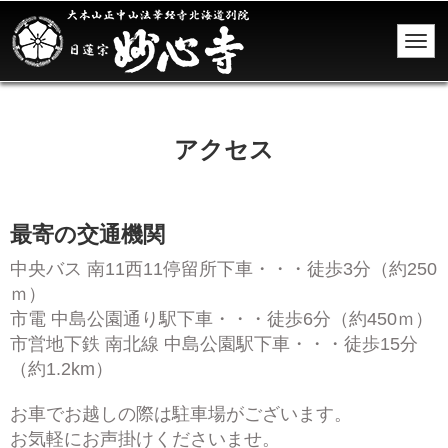
アクセス
最寄の交通機関
中央バス 南11西11停留所下車・・・徒歩3分（約250
ｍ）
市電 中島公園通り駅下車・・・徒歩6分（約450ｍ）
市営地下鉄 南北線 中島公園駅下車・・・徒歩15分
（約1.2km）
お車でお越しの際は駐車場がございます。
お気軽にお声掛けくださいませ。